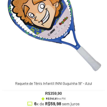
Raquete de Tênis Infantil INNI Guguinha 19” - Azul
R$359,90
R$341,91
no PIX
6
x de
R$59,98
sem juros