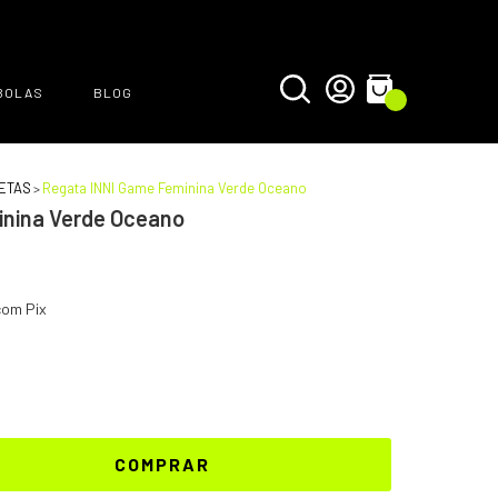
BOLAS
BLOG
0
ETAS
Regata INNI Game Feminina Verde Oceano
>
inina Verde Oceano
om Pix