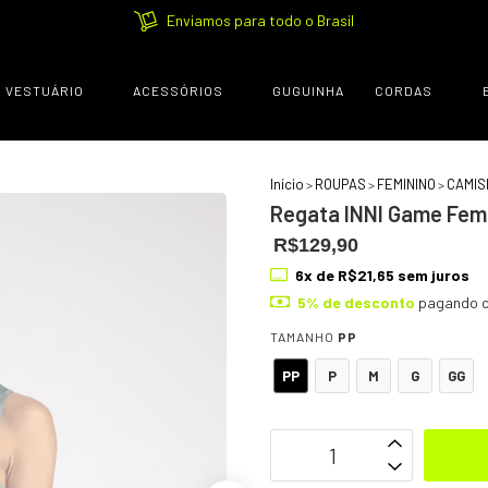
Enviamos para todo o Brasil
VESTUÁRIO
ACESSÓRIOS
GUGUINHA
CORDAS
Início
ROUPAS
FEMININO
CAMIS
>
>
>
Regata INNI Game Fem
R$129,90
6
x de
R$21,65
sem juros
5% de desconto
pagando c
TAMANHO
PP
PP
P
M
G
GG