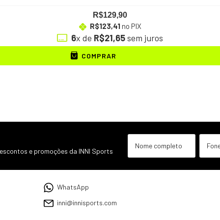
R$129,90
R$123,41
no PIX
6
x de
R$21,65
sem juros
COMPRAR
descontos e promoções da INNI Sports
WhatsApp
inni@innisports.com