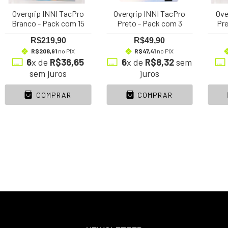
Overgrip INNI TacPro
Overgrip INNI TacPro
Ove
Branco - Pack com 15
Preto - Pack com 3
Pre
R$219,90
R$49,90
R$208,91
no PIX
R$47,41
no PIX
6
x de
R$36,65
6
x de
R$8,32
sem
sem juros
juros
COMPRAR
COMPRAR