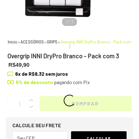
1
/
7
Início
ACESSÓRIOS
GRIPS
Overgrip INNI DryPro Branco - Pack com
>
>
>
3
Overgrip INNI DryPro Branco - Pack com 3
R$49,90
6
x de
R$8,32
sem juros
5% de desconto
pagando com Pix
OPÇÕES DE FRETE
CALCULE SEU FRETE
CALCULAR