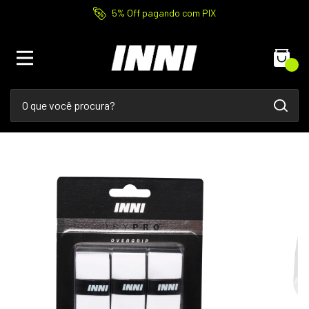
5% Off pagando com PIX
0