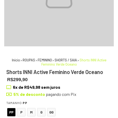
Início
ROUPAS
FEMININO
SHORTS / SAIA
Shorts INNI Active
>
>
>
>
Feminino Verde Oceano
Shorts INNI Active Feminino Verde Oceano
R$299,90
6
x de
R$49,98
sem juros
5% de desconto
pagando com Pix
TAMANHO
PP
PP
P
M
G
GG