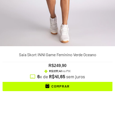
Saia Skort INNI Game Feminino Verde Oceano
R$249,90
R$237,41
no PIX
6
x de
R$41,65
sem juros
COMPRAR