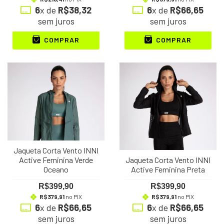
6
x de
R$38,32
6
x de
R$66,65
sem juros
sem juros
COMPRAR
COMPRAR
Jaqueta Corta Vento INNI
Active Feminina Verde
Jaqueta Corta Vento INNI
Oceano
Active Feminina Preta
R$399,90
R$399,90
R$379,91
no PIX
R$379,91
no PIX
6
x de
R$66,65
6
x de
R$66,65
sem juros
sem juros