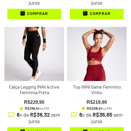
juros
juros
COMPRAR
COMPRAR
Calça Legging INNI Active
Top INNI Game Feminino
Feminina Preta
Vinho
R$229,90
R$219,90
R$218,41
no PIX
R$208,91
no PIX
6
x de
R$38,32
sem
6
x de
R$36,65
sem
juros
juros