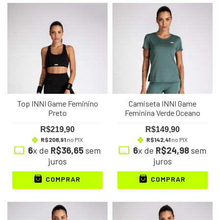
Top INNI Game Feminino
Camiseta INNI Game
Preto
Feminina Verde Oceano
R$219,90
R$149,90
R$208,91
no PIX
R$142,41
no PIX
6
x de
R$36,65
sem
6
x de
R$24,98
sem
juros
juros
COMPRAR
COMPRAR