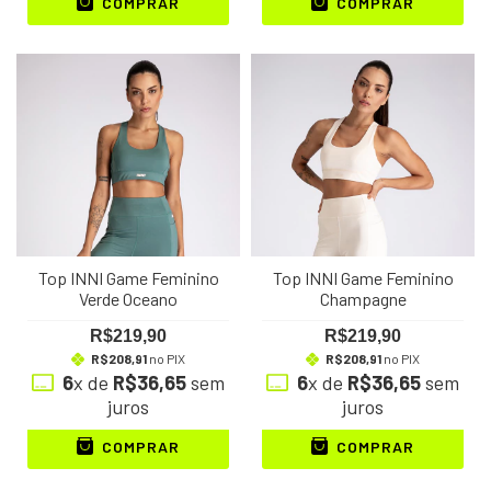
COMPRAR
COMPRAR
Top INNI Game Feminino
Top INNI Game Feminino
Verde Oceano
Champagne
R$219,90
R$219,90
R$208,91
no PIX
R$208,91
no PIX
6
x de
R$36,65
sem
6
x de
R$36,65
sem
juros
juros
COMPRAR
COMPRAR