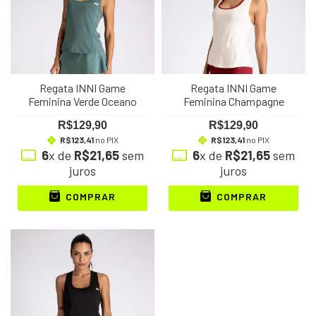
Regata INNI Game
Regata INNI Game
Feminina Verde Oceano
Feminina Champagne
R$129,90
R$129,90
R$123,41
no PIX
R$123,41
no PIX
6
x de
R$21,65
sem
6
x de
R$21,65
sem
juros
juros
COMPRAR
COMPRAR