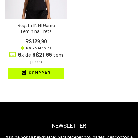
Regata INNI Game
Feminina Preta
R$129,90
R$123,41
no PIX
6
x de
R$21,65
sem
juros
COMPRAR
NEWSLETTER
Assine nossa newsletter para receber novidades, descontos e