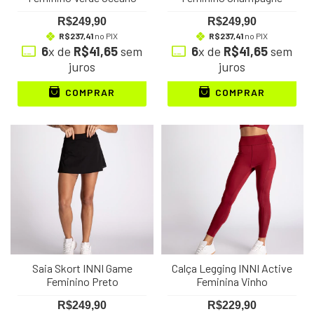
R$249,90
R$249,90
R$237,41
no PIX
R$237,41
no PIX
6
x de
R$41,65
sem
6
x de
R$41,65
sem
juros
juros
COMPRAR
COMPRAR
Saia Skort INNI Game
Calça Legging INNI Active
Feminino Preto
Feminina Vinho
R$249,90
R$229,90