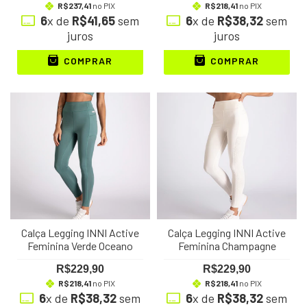
R$237,41
no PIX
R$218,41
no PIX
6
x de
R$41,65
sem
6
x de
R$38,32
sem
juros
juros
COMPRAR
COMPRAR
Calça Legging INNI Active
Calça Legging INNI Active
Feminina Verde Oceano
Feminina Champagne
R$229,90
R$229,90
R$218,41
no PIX
R$218,41
no PIX
6
x de
R$38,32
sem
6
x de
R$38,32
sem