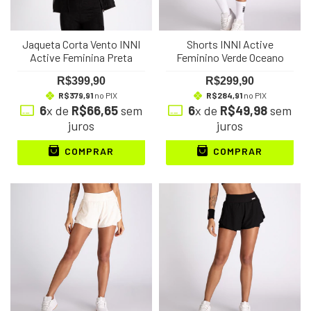
Jaqueta Corta Vento INNI
Shorts INNI Active
Active Feminina Preta
Feminino Verde Oceano
R$399,90
R$299,90
R$379,91
no PIX
R$284,91
no PIX
6
x de
R$66,65
sem
6
x de
R$49,98
sem
juros
juros
COMPRAR
COMPRAR