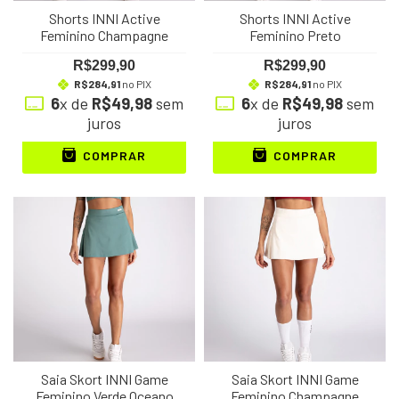
Shorts INNI Active
Shorts INNI Active
Feminino Champagne
Feminino Preto
R$299,90
R$299,90
R$284,91
no PIX
R$284,91
no PIX
6
x de
R$49,98
sem
6
x de
R$49,98
sem
juros
juros
COMPRAR
COMPRAR
Saia Skort INNI Game
Saia Skort INNI Game
Feminino Verde Oceano
Feminino Champagne