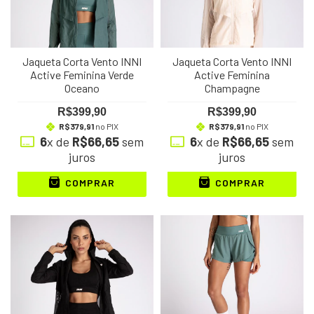
Jaqueta Corta Vento INNI
Jaqueta Corta Vento INNI
Active Feminina Verde
Active Feminina
Oceano
Champagne
R$399,90
R$399,90
R$379,91
no PIX
R$379,91
no PIX
6
x de
R$66,65
sem
6
x de
R$66,65
sem
juros
juros
COMPRAR
COMPRAR