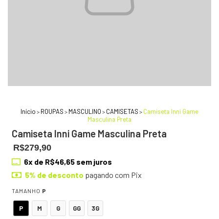
Início
ROUPAS
MASCULINO
CAMISETAS
Camiseta Inni Game
>
>
>
>
Masculina Preta
Camiseta Inni Game Masculina Preta
R$279,90
6
x de
R$46,65
sem juros
5% de desconto
pagando com Pix
TAMANHO
P
P
M
G
GG
3G