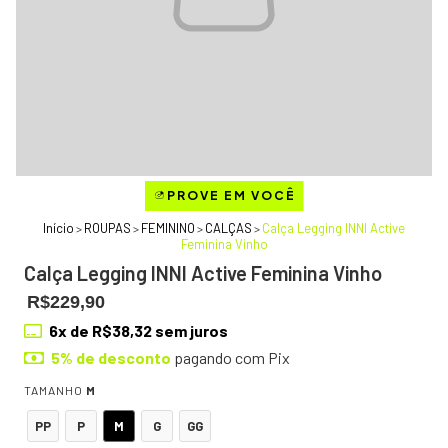
Início
ROUPAS
FEMININO
CALÇAS
Calça Legging INNI Active
>
>
>
>
Feminina Vinho
Calça Legging INNI Active Feminina Vinho
R$229,90
6
x de
R$38,32
sem juros
5% de desconto
pagando com Pix
TAMANHO
M
PP
P
M
G
GG